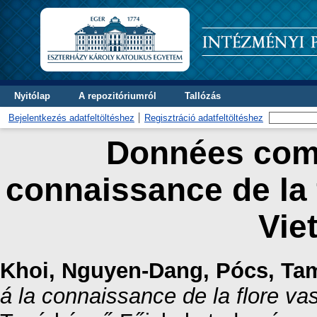
Nyitólap
A repozitóriumról
Tallózás
Bejelentkezés adatfeltöltéshez
Regisztráció adatfeltöltéshez
Données comp
connaissance de la 
Vie
Khoi, Nguyen-Dang
,
Pócs, Ta
á la connaissance de la flore va