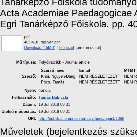
Tanárképző Főiskola tudományos 
Acta Academiae Paedagogicae Ag
Egri Tanárképző Főiskola. pp. 4
pdf
405-418_Nguyen.pdf
Download (15MB)
|
Előnézet
[error in script]
Mű típusa:
Folyóiratcikk - Journal article
Szerző neve
Email
MTMT 
Szerző:
Khoi, Nguyen-Dang
NEM RÉSZLETEZETT
NEM 
Pócs, Tamás
NEM RÉSZLETEZETT
NEM 
Nyelv:
francia
Felhasználó:
Tamás Babiczki
Dátum:
19 Júl 2018 09:01
Utolsó módosítás:
19 Júl 2018 09:01
URI:
http://publikacio.uni-eszterhazy.hu/id/eprint/1060
Műveletek (bejelentkezés szüks