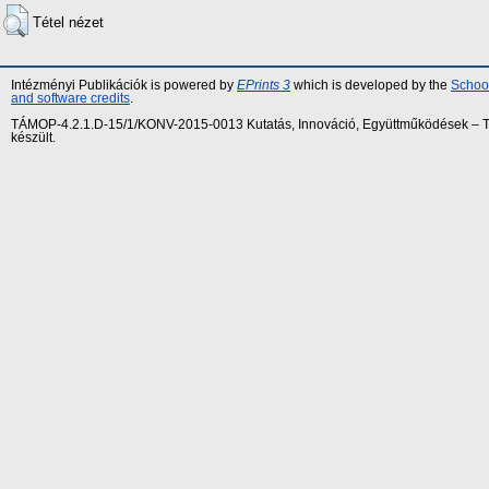
Tétel nézet
Intézményi Publikációk is powered by
EPrints 3
which is developed by the
School
and software credits
.
TÁMOP-4.2.1.D-15/1/KONV-2015-0013 Kutatás, Innováció, Együttműködések – Tár
készült.