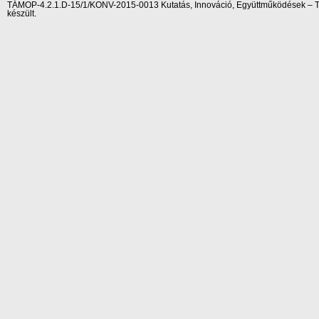
TÁMOP-4.2.1.D-15/1/KONV-2015-0013 Kutatás, Innováció, Együttműködések – Tár
készült.