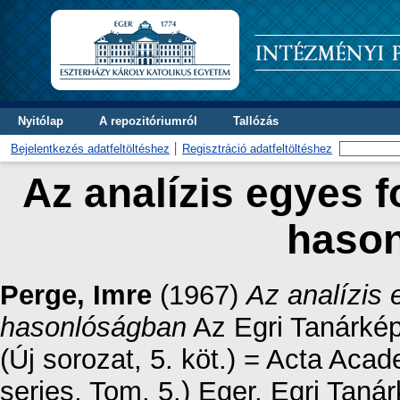
Nyitólap
A repozitóriumról
Tallózás
Bejelentkezés adatfeltöltéshez
Regisztráció adatfeltöltéshez
Az analízis egyes 
haso
Perge, Imre
(1967)
Az analízis
hasonlóságban
Az Egri Tanárké
(Új sorozat, 5. köt.) = Acta Ac
series, Tom. 5.) Eger, Egri Taná