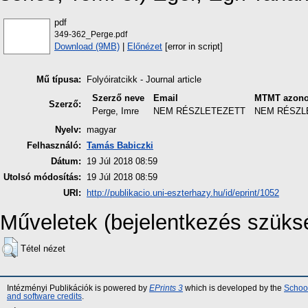
pdf
349-362_Perge.pdf
Download (9MB)
|
Előnézet
[error in script]
Mű típusa:
Folyóiratcikk - Journal article
Szerző neve
Email
MTMT azono
Szerző:
Perge, Imre
NEM RÉSZLETEZETT
NEM RÉSZL
Nyelv:
magyar
Felhasználó:
Tamás Babiczki
Dátum:
19 Júl 2018 08:59
Utolsó módosítás:
19 Júl 2018 08:59
URI:
http://publikacio.uni-eszterhazy.hu/id/eprint/1052
Műveletek (bejelentkezés szüks
Tétel nézet
Intézményi Publikációk is powered by
EPrints 3
which is developed by the
School
and software credits
.