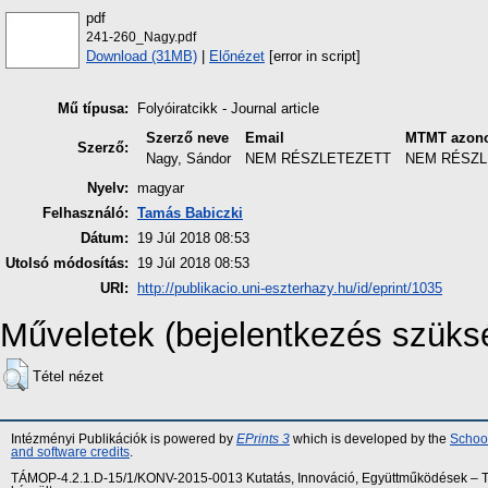
pdf
241-260_Nagy.pdf
Download (31MB)
|
Előnézet
[error in script]
Mű típusa:
Folyóiratcikk - Journal article
Szerző neve
Email
MTMT azono
Szerző:
Nagy, Sándor
NEM RÉSZLETEZETT
NEM RÉSZL
Nyelv:
magyar
Felhasználó:
Tamás Babiczki
Dátum:
19 Júl 2018 08:53
Utolsó módosítás:
19 Júl 2018 08:53
URI:
http://publikacio.uni-eszterhazy.hu/id/eprint/1035
Műveletek (bejelentkezés szüks
Tétel nézet
Intézményi Publikációk is powered by
EPrints 3
which is developed by the
School
and software credits
.
TÁMOP-4.2.1.D-15/1/KONV-2015-0013 Kutatás, Innováció, Együttműködések – Tár