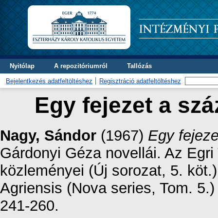
Nyitólap
A repozitóriumról
Tallózás
Bejelentkezés adatfeltöltéshez
Regisztráció adatfeltöltéshez
Egy fejezet a szá
Nagy, Sándor
(1967)
Egy fejeze
Gárdonyi Géza novellái. Az Egr
közleményei (Új sorozat, 5. kö
Agriensis (Nova series, Tom. 5.)
241-260.