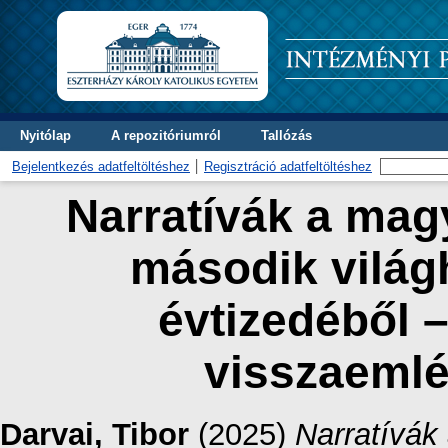
Nyitólap
A repozitóriumról
Tallózás
Bejelentkezés adatfeltöltéshez
Regisztráció adatfeltöltéshez
Narratívák a ma
második világ
évtizedéből 
visszaemlé
Darvai, Tibor
(2025)
Narratívá