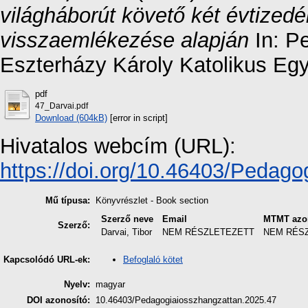
világháborút követő két évtized
visszaemlékezése alapján
In: P
Eszterházy Károly Katolikus Eg
pdf
47_Darvai.pdf
Download (604kB)
[error in script]
Hivatalos webcím (URL):
https://doi.org/10.46403/Pedago
Mű típusa:
Könyvrészlet - Book section
Szerző neve
Email
MTMT azo
Szerző:
Darvai, Tibor
NEM RÉSZLETEZETT
NEM RÉS
Befoglaló kötet
Kapcsolódó URL-ek:
Nyelv:
magyar
DOI azonosító:
10.46403/Pedagogiaiosszhangzattan.2025.47