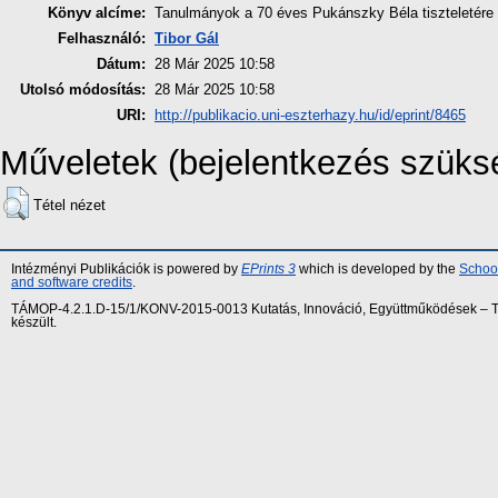
Könyv alcíme:
Tanulmányok a 70 éves Pukánszky Béla tiszteletére
Felhasználó:
Tibor Gál
Dátum:
28 Már 2025 10:58
Utolsó módosítás:
28 Már 2025 10:58
URI:
http://publikacio.uni-eszterhazy.hu/id/eprint/8465
Műveletek (bejelentkezés szüks
Tétel nézet
Intézményi Publikációk is powered by
EPrints 3
which is developed by the
School
and software credits
.
TÁMOP-4.2.1.D-15/1/KONV-2015-0013 Kutatás, Innováció, Együttműködések – Tár
készült.